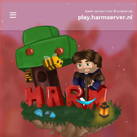
Speel samen met
0
andere op
play.harmserver.nl