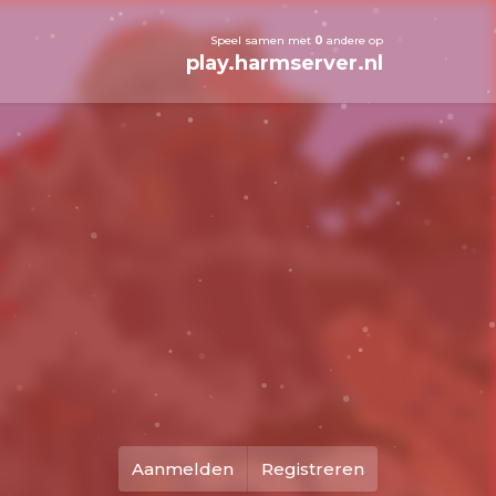
Speel samen met
0
andere op
play.harmserver.nl
Aanmelden
Registreren