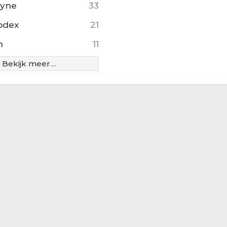
yne
33
odex
21
n
11
Bekijk meer…