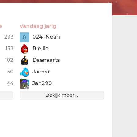
e
Vandaag jarig
233
024_Noah
0
133
Biellie
102
Daanaarts
50
Jaimyr
44
Jan290
Bekijk meer…