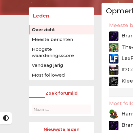
Opmerk
Leden
Meeste b
Overzicht
Bra
Meeste berichten
The
Hoogste
waarderingsscore
Lex
Vandaag jarig
ItzC
Most followed
Kle
Zoek forumlid
Most fol
Har
Bra
Nieuwste leden