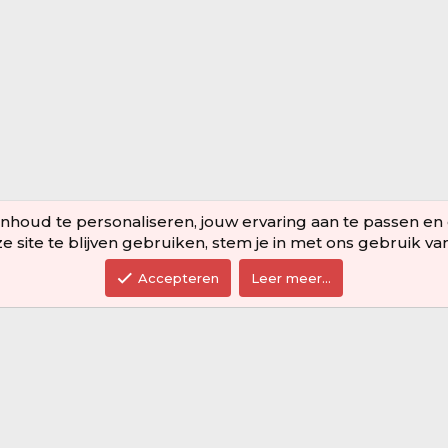
houd te personaliseren, jouw ervaring aan te passen en om 
 site te blijven gebruiken, stem je in met ons gebruik va
Accepteren
Leer meer…
Over ons
Stap binnen in de wonderlijke wereld
van de Harm Server! Hier kunnen jij
en je vrienden, samen met Youtuber
Harm, de coolste avonturen beleven