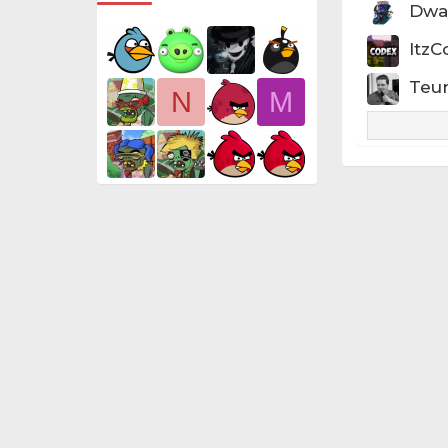
Dwa
ItzC
Teu
N
M