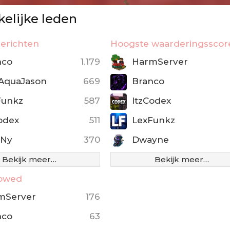
elijke leden
erichten
Hoogste waarderingsscor
nco
1.179
HarmServer
AquaJason
669
Branco
Funkz
587
ItzCodex
odex
511
LexFunkz
eNy
370
Dwayne
Bekijk meer…
Bekijk meer…
lowed
mServer
176
nco
63