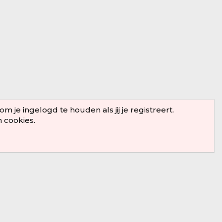
je ingelogd te houden als jij je registreert.
n cookies.
Snelle toegang
Voorwaarden en regels
Privacybeleid