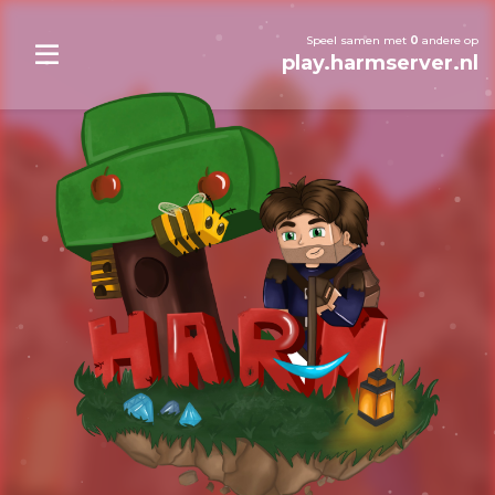
Speel samen met
0
andere op
play.harmserver.nl