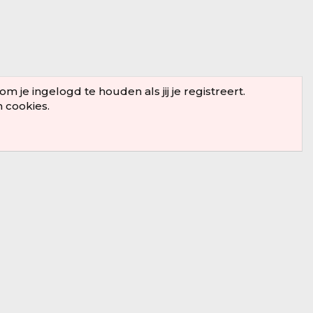
je ingelogd te houden als jij je registreert.
n cookies.
Snelle toegang
Voorwaarden en regels
Privacybeleid
Discord
Mail