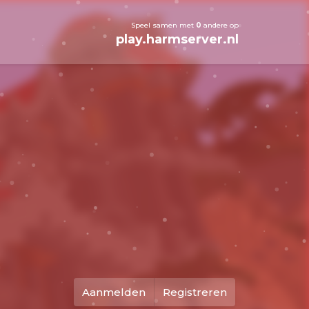
Speel samen met
0
andere op
play.harmserver.nl
Aanmelden
Registreren