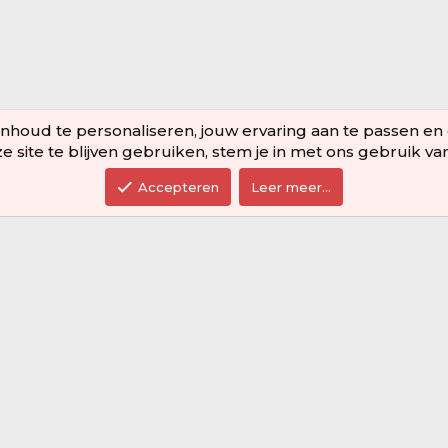
houd te personaliseren, jouw ervaring aan te passen en om 
 site te blijven gebruiken, stem je in met ons gebruik va
Accepteren
Leer meer…
Over ons
Stap binnen in de wonderlijke wereld
van de Harm Server! Hier kunnen jij
en je vrienden, samen met Youtuber
Harm, de coolste avonturen beleven
in Minecraft. Ontdek spannende
werelden op Java, Bedrock en
Pocket Edition. Bouw, speel en maak
nieuwe vrienden! Waar wacht je nog